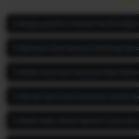
Mengapa platform ini berhasil meraih Predikat 
Bagaimana sistem keamanan melindungi data p
Apakah transisi antar permainan dapat diakses
Seberapa cepat proses otomatisasi transaksi d
Apakah dasbor statistik diperbarui secara akur