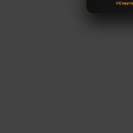
©Copyri