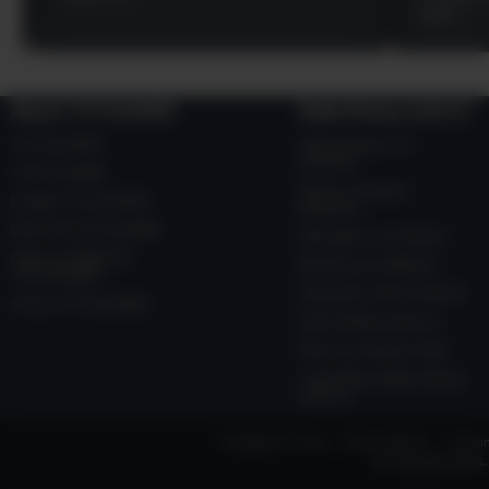
seka
About TOTOSUPER
Make Money with Us
TOTOSUPER
Sell products on
Amazon
TOTO SUPER
Sell on Amazon
LOGIN TOTOSUPER
Business
DAFTAR TOTOSUPER
Sell apps on Amazon
LINK ALTERNATIF
Become an Affiliate
TOTOSUPER
Advertise Your Products
SITUS TOTOSUPER
Self-Publish with Us
Host an Amazon Hub
›
See More Make Money
with Us
Conditions of Use
Privacy Notice
Consum
© Copyright 2005-