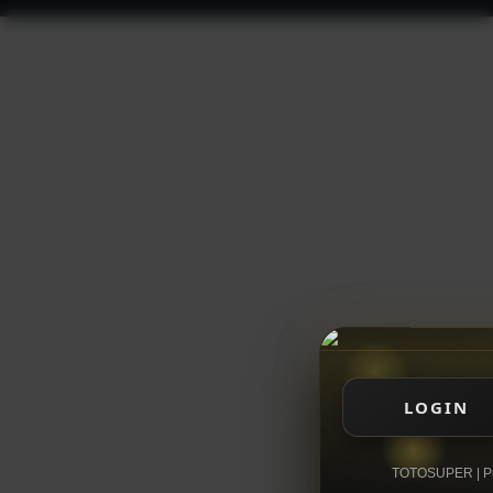
LOGIN
TOTOSUPER | Pre