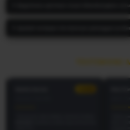
Bagaimana optimasi visual dikembangkan unt
Apakah terdapat tim bantuan pelanggan profes
TESTIMONI 
Hendra Kurnia
Ri
RIFIED
VERIFIED
Semarang • 18 Juli 2026
Jaka
★★★★★
★
ne
"Transparansi data indikator real-time di dasbor
"Pa
t Situs
totosuper
membantu analisa saya secara presisi
Tah
setiap hari."
men