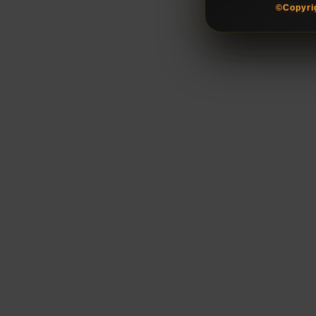
©Copyri