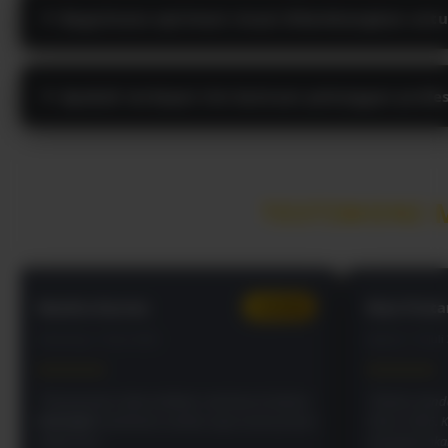
Bagaimana optimasi visual dikembangkan unt
Apakah terdapat tim bantuan pelanggan profes
TESTIMONI 
Hendra Kurnia
Rian 
ED
VERIFIED
Semarang • 18 Juli 2026
Jakarta •
★★★★★
★★★
"Transparansi data indikator real-time di dasbor
"Pantas
itus
totosuper
membantu analisa saya secara presisi
Tahun 2
setiap hari."
mengag