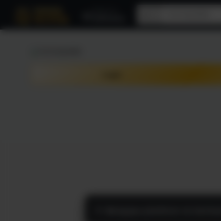
Deliver to
All
Indonesia
Login
Mengapa platform ini berhas