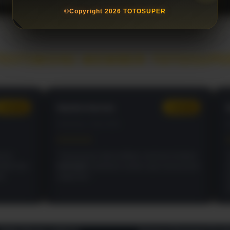
©Copyright 2026 TOTOSUPER
TESTIMONI MEMBER TOTOSUPE
Hendra Kurnia
VERIFIED
VERIFIED
Semarang • 18 Juli 2026
★★★★★
 smartphone
"Transparansi data indikator real-time di dasbor
gai Predikat Situs
totosuper
membantu analisa saya secara presisi
ayak untuk
setiap hari."