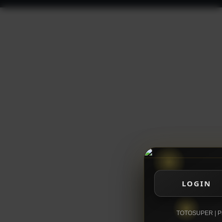
LOGIN
TOTOSUPER | Pre