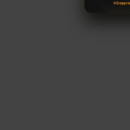
©Copyri