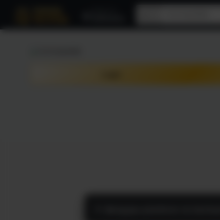
Deliver to
All
Indonesia
Login
Mengapa platform ini berhas