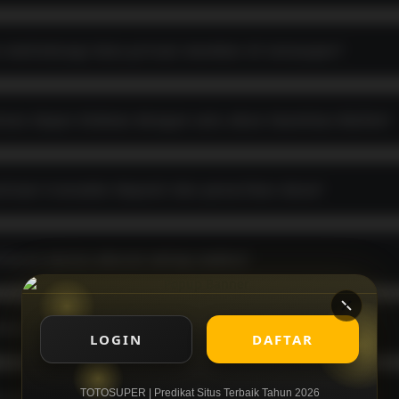
melindungi data privasi member di totosuper?
inan dapat diakses dengan satu akun Seamless Wallet?
tisasi transaksi deposit dan penarikan dana?
rbarui secara akurat setiap waktu?
 dikembangkan untuk pengguna smartphone?
LOGIN
DAFTAR
TOTOSUPER | Predikat Situs Terbaik Tahun 2026
 pelanggan profesional yang siap melayani 24 jam?