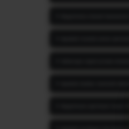
Bagaimana sistem keamanan 
Apakah transisi antar perma
Seberapa cepat proses otoma
Apakah dasbor statistik dipe
Bagaimana optimasi visual
Apakah terdapat tim bantuan