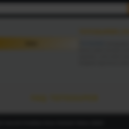
TOTOSUPER | Pre
Daftar
TOTOSUPER
mendapatkan 
karena selalu konsisten t
yang baru, serta sistem k
diragukan lagi karena sela
FAQ TOTOSUPER
il meraih Predikat Situs Terbaik Tahun 2026?