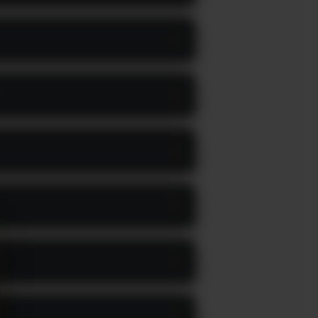
▼
▼
▼
▼
▼
▼