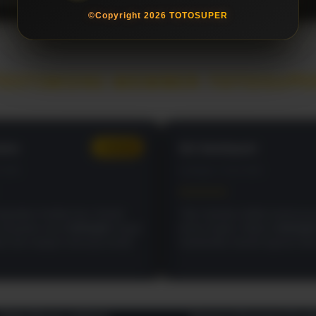
©Copyright 2026 TOTOSUPER
TESTIMONI MEMBER TOTOSUPE
an Pratama
Siti Handayani
VERIFIED
rta • 15 Juli 2026
Surabaya • 16 Juli 2026
★★★★
★★★★★
ntas mendapatkan Predikat Situs Terbaik
"Fitur Seamless Wallet
un 2026. Kecepatan server
totosuper
sangat
terasa ringkas. Platform
gagumkan dan navigasi menunya intuitif
memberikan standar laya
li."