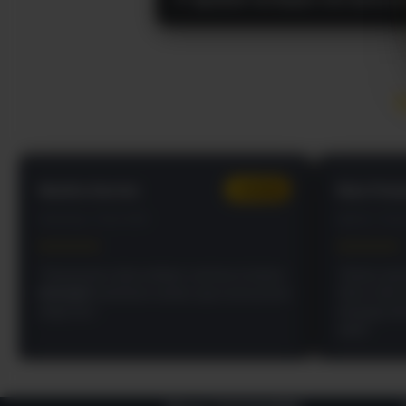
Hendra Kurnia
Ri
RIFIED
VERIFIED
Semarang • 18 Juli 2026
Jaka
★★★★★
★
ne
"Transparansi data indikator real-time di dasbor
"Pa
at Situs
totosuper
membantu analisa saya secara presisi
Tah
setiap hari."
men
seka