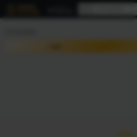
Deliver to
All
Indonesia
Login
FAQ