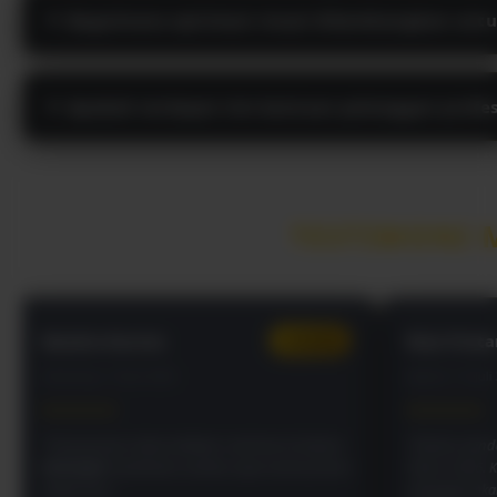
Bagaimana optimasi visual dikembangkan unt
Apakah terdapat tim bantuan pelanggan profes
TESTIMONI 
Hendra Kurnia
Rian
IED
VERIFIED
Semarang • 18 Juli 2026
Jakarta 
★★★★★
★★
"Transparansi data indikator real-time di dasbor
"Panta
itus
totosuper
membantu analisa saya secara presisi
Tahun 
setiap hari."
mengag