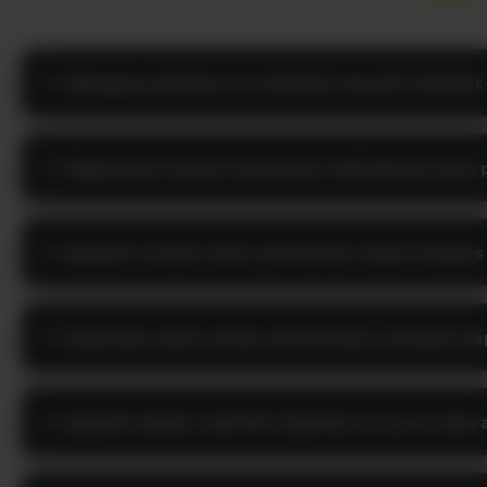
Mengapa platform ini berhasil meraih Predikat 
Bagaimana sistem keamanan melindungi data p
Apakah transisi antar permainan dapat diakses
Seberapa cepat proses otomatisasi transaksi d
Apakah dasbor statistik diperbarui secara akur