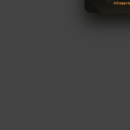
©Copyri