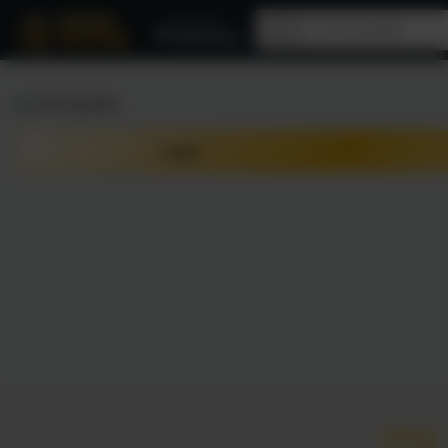
Deliver to
All
Indonesia
Login
FAQ