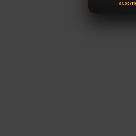
©Copyri