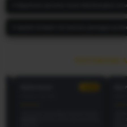
Bagaimana optimasi visual dikembangkan unt
Apakah terdapat tim bantuan pelanggan profes
TESTIMONI 
Hendra Kurnia
VERIFIED
VERIFIED
Semarang • 18 Juli 2026
★★★★★
phone
"Transparansi data indikator real-time di dasbor
dikat Situs
totosuper
membantu analisa saya secara presisi
tuk
setiap hari."