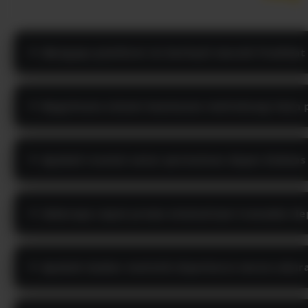
Mengapa platform ini berhasil meraih Predikat 
Bagaimana sistem keamanan melindungi data p
Apakah transisi antar permainan dapat diakses
Seberapa cepat proses otomatisasi transaksi d
Apakah dasbor statistik diperbarui secara akur