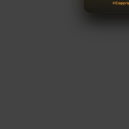
©Copyri