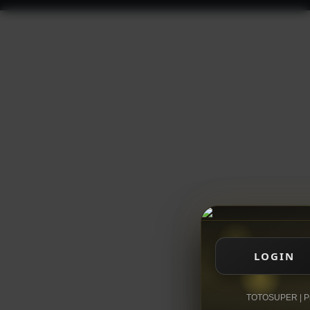
LOGIN
TOTOSUPER | Pre