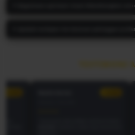
Bagaimana optimasi visual dikembangkan unt
Apakah terdapat tim bantuan pelanggan profes
TESTIMONI 
Hendra Kurnia
VERIFIED
VERIFIED
Semarang • 18 Juli 2026
★★★★★
ri smartphone
"Transparansi data indikator real-time di dasbor
bagai Predikat Situs
totosuper
membantu analisa saya secara presisi
 layak untuk
setiap hari."