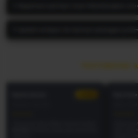
Bagaimana optimasi visual dikembangkan unt
Apakah terdapat tim bantuan pelanggan profes
TESTIMONI 
Hendra Kurnia
Rian
IED
VERIFIED
Semarang • 18 Juli 2026
Jakarta 
★★★★★
★★
"Transparansi data indikator real-time di dasbor
"Panta
itus
totosuper
membantu analisa saya secara presisi
Tahun 
setiap hari."
mengag