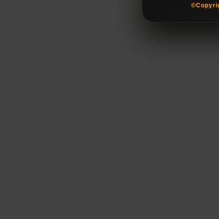
©Copyri