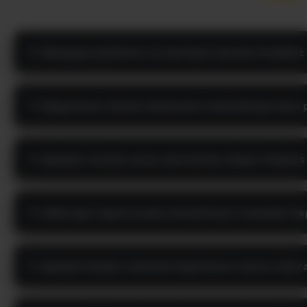
Mengapa platform ini berhasil meraih Predikat 
Bagaimana sistem keamanan melindungi data p
Apakah transisi antar permainan dapat diakses
Seberapa cepat proses otomatisasi transaksi d
Apakah dasbor statistik diperbarui secara akur