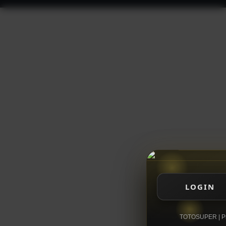
LOGIN
TOTOSUPER | Pre