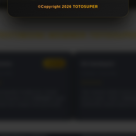
©Copyright 2026 TOTOSUPER
TESTIMONI MEMBER TOTOSUPE
ian Pratama
Siti Handayani
VERIFIED
arta • 15 Juli 2026
Surabaya • 16 Juli 2026
★★★★
★★★★★
antas mendapatkan Predikat Situs Terbaik
"Fitur Seamless Walle
hun 2026. Kecepatan server
totosuper
sangat
terasa ringkas. Platfor
ngagumkan dan navigasi menunya intuitif
memberikan standar lay
ali."