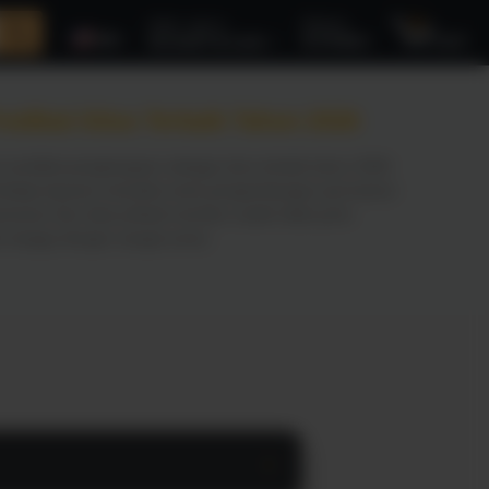
0
Returns
Hello, sign in
EN
& Orders
Cart
Account & Lists
dikat Situs Terbaik Tahun 2026
predikat penghargaan sebagai situs terbaik tahun 2026
erhadap layanan transaksi serta pengembangan permainan
eamanan dan data pribadi member sudah tidak perlu
lu terjaga dengan sangat aman.
▼