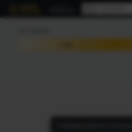
Deliver to
All
Indonesia
Login
Mengapa platform ini berhas