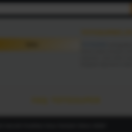
TOTOSUPER | Pre
Daftar
TOTOSUPER
mendapatkan 
karena selalu konsisten t
yang baru, serta sistem k
diragukan lagi karena sela
FAQ TOTOSUPER
il meraih Predikat Situs Terbaik Tahun 2026?