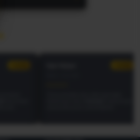
R
Fajar Wijaya
VERIFIED
VERIF
Medan • 14 Juli 2026
★★★★★
t membuat permainan
"Proses penarikan dana selalu tepat waktu.
m
totosuper
benar-benar
Perlindungan data di
totosuper
membuat s
anan kelas atas."
merasa aman penuh saat beraktivitas."