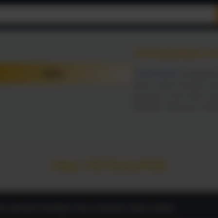
TOTOSUPER | Pre
Daftar
TOTOSUPER
mendapatkan 
karena selalu konsisten t
yang baru, serta sistem k
diragukan lagi karena sela
FAQ TOTOSUPER
il meraih Predikat Situs Terbaik Tahun 2026?