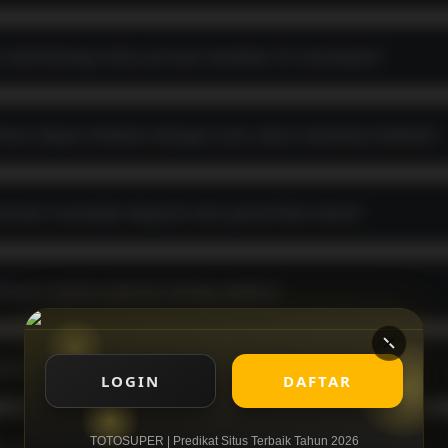
melindungi data privasi member di totosuper?
inan dapat diakses dengan satu akun Seamless Wallet?
tisasi transaksi deposit dan penarikan dana?
rbarui secara akurat setiap waktu?
 dikembangkan untuk pengguna smartphone?
LOGIN
DAFTAR
TOTOSUPER | Predikat Situs Terbaik Tahun 2026
 pelanggan profesional yang siap melayani 24 jam?