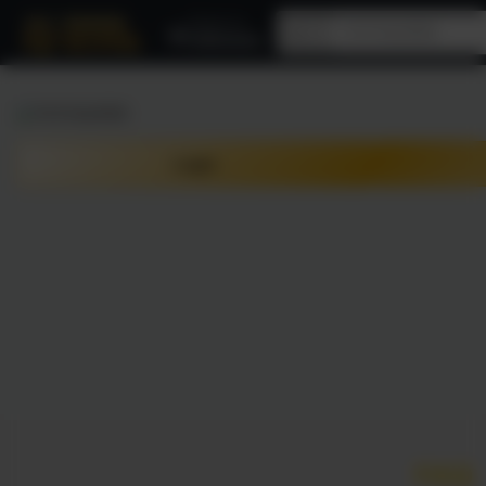
Deliver to
All
Indonesia
Login
FAQ