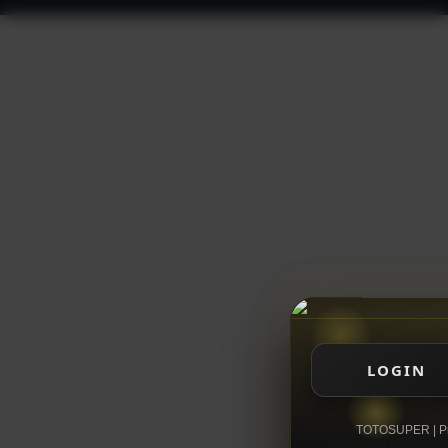
LOGIN
TOTOSUPER | Pre