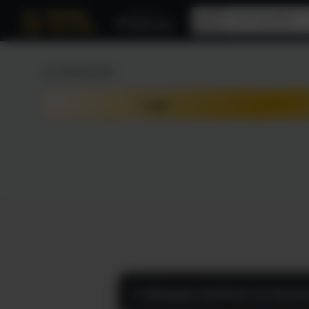
Deliver to
All
Indonesia
Login
Mengapa platform ini berhas