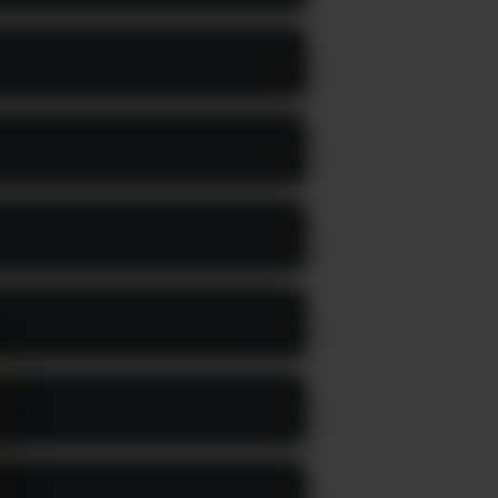
▼
▼
▼
▼
▼
▼