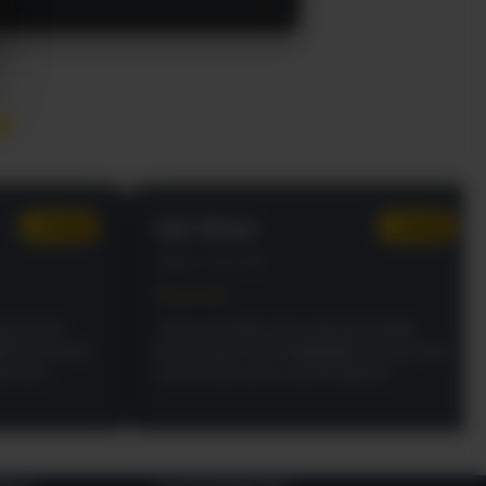
R
Fajar Wijaya
VERIFIED
VERIFI
Medan • 14 Juli 2026
★★★★★
 membuat permainan
"Proses penarikan dana selalu tepat waktu.
totosuper
benar-benar
Perlindungan data di
totosuper
membuat sa
nan kelas atas."
merasa aman penuh saat beraktivitas."