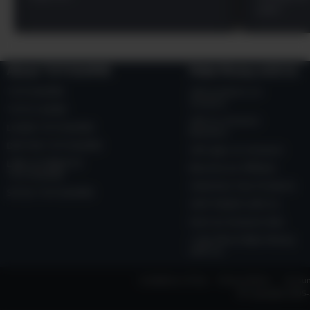
sekali.
About TOTOSUPER
Make Money with Us
TOTOSUPER
Sell products on
Amazon
TOTO SUPER
Sell on Amazon
LOGIN TOTOSUPER
Business
DAFTAR TOTOSUPER
Sell apps on Amazon
LINK ALTERNATIF
Become an Affiliate
TOTOSUPER
Advertise Your Products
SITUS TOTOSUPER
Self-Publish with Us
Host an Amazon Hub
›
See More Make Money
with Us
Conditions of Use
Privacy Notice
Consum
© Copyright 2005-