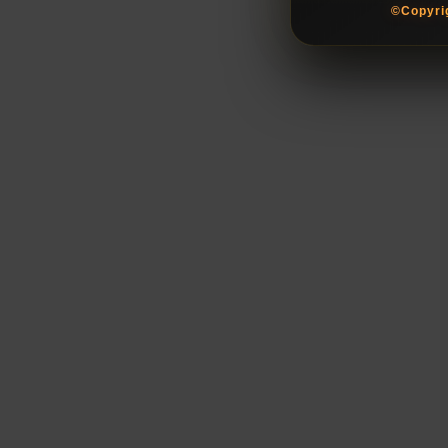
©Copyri