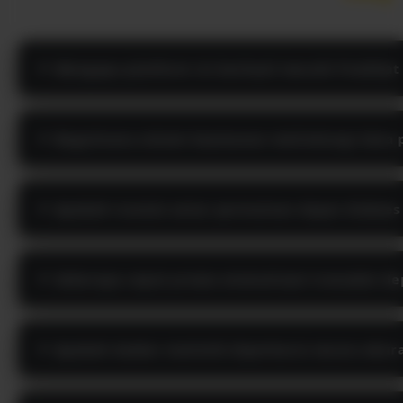
Mengapa platform ini berhasil meraih Predikat 
Bagaimana sistem keamanan melindungi data p
Apakah transisi antar permainan dapat diakses
Seberapa cepat proses otomatisasi transaksi d
Apakah dasbor statistik diperbarui secara akur