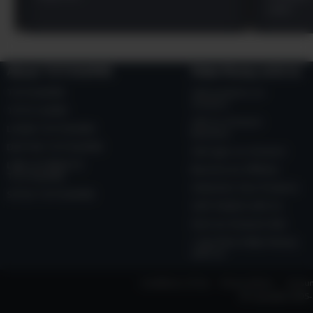
sekal
About TOTOSUPER
Make Money with Us
TOTOSUPER
Sell products on
Amazon
TOTO SUPER
Sell on Amazon
LOGIN TOTOSUPER
Business
DAFTAR TOTOSUPER
Sell apps on Amazon
LINK ALTERNATIF
Become an Affiliate
TOTOSUPER
Advertise Your Products
SITUS TOTOSUPER
Self-Publish with Us
Host an Amazon Hub
›
See More Make Money
with Us
Conditions of Use
Privacy Notice
Consum
© Copyright 2005-