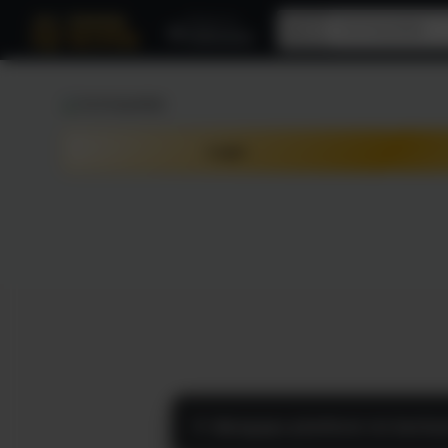
Deliver to
All
Indonesia
Login
Mengapa platform ini berhas