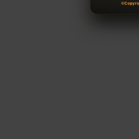
©Copyri