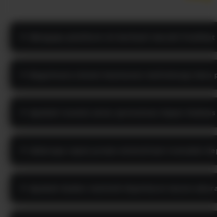
Mengapa platform ini berhasil meraih Predikat 
Bagaimana sistem keamanan melindungi data p
Apakah transisi antar permainan dapat diakses
Seberapa cepat proses otomatisasi transaksi d
Apakah dasbor statistik diperbarui secara akur