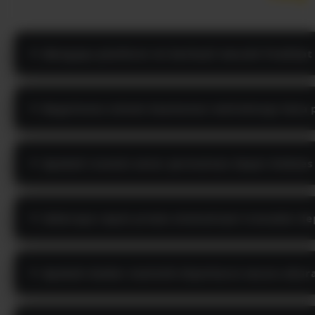
Mengapa platform ini berhasil meraih Predikat 
Bagaimana sistem keamanan melindungi data p
Apakah transisi antar permainan dapat diakses
Seberapa cepat proses otomatisasi transaksi d
Apakah dasbor statistik diperbarui secara akur