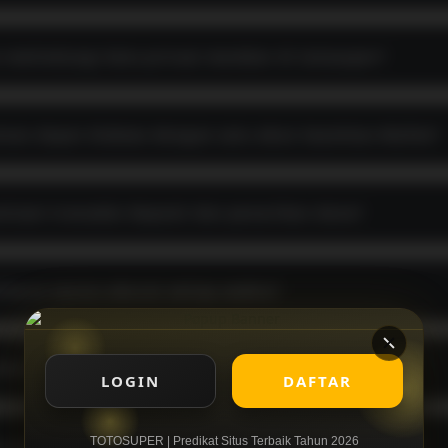
melindungi data privasi member di totosuper?
inan dapat diakses dengan satu akun Seamless Wallet?
tisasi transaksi deposit dan penarikan dana?
rbarui secara akurat setiap waktu?
 dikembangkan untuk pengguna smartphone?
LOGIN
DAFTAR
TOTOSUPER | Predikat Situs Terbaik Tahun 2026
 pelanggan profesional yang siap melayani 24 jam?