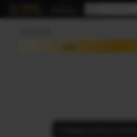
Deliver to
All
Indonesia
Login
Mengapa platform ini berhas