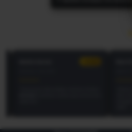
Hendra Kurnia
VERIFIED
VERIFIED
Semarang • 18 Juli 2026
J
★★★★★
hone
"Transparansi data indikator real-time di dasbor
"
ikat Situs
totosuper
membantu analisa saya secara presisi
T
uk
setiap hari."
m
s