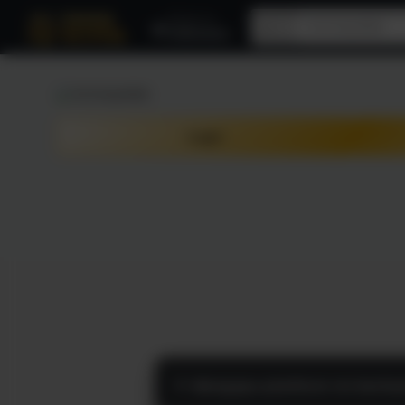
Deliver to
All
Indonesia
Login
Mengapa platform ini berhas