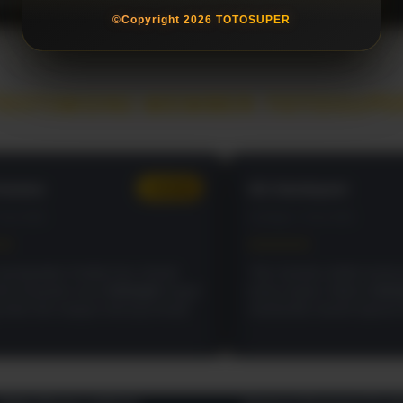
©Copyright 2026 TOTOSUPER
TESTIMONI MEMBER TOTOSUPE
Rian Pratama
Siti Handayani
VERIFIED
akarta • 15 Juli 2026
Surabaya • 16 Juli 2026
★★★★★
★★★★★
Pantas mendapatkan Predikat Situs Terbaik
"Fitur Seamless Wall
ahun 2026. Kecepatan server
totosuper
sangat
terasa ringkas. Platf
engagumkan dan navigasi menunya intuitif
memberikan standar l
ekali."