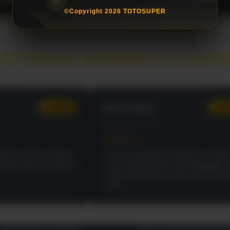
©Copyright 2026 TOTOSUPER
TESTIMONI MEMBER TOTOSUPE
rnia
Rian Pratama
VERIFIED
uli 2026
Jakarta • 15 Juli 2026
★★★★★
data indikator real-time di dasbor
"Pantas mendapatkan Predikat Situ
bantu analisa saya secara presisi
Tahun 2026. Kecepatan server
tot
mengagumkan dan navigasi menuny
sekali."