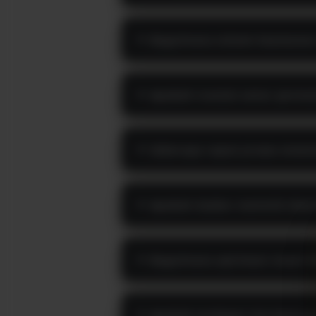
Bagaimana sistem keamanan 
Apakah transisi antar perma
Seberapa cepat proses otoma
Apakah dasbor statistik dipe
Bagaimana optimasi visual
Apakah terdapat tim bantuan