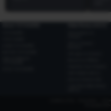
sekal
About TOTOSUPER
Make Money with Us
TOTOSUPER
Sell products on
Amazon
TOTO SUPER
Sell on Amazon
LOGIN TOTOSUPER
Business
DAFTAR TOTOSUPER
Sell apps on Amazon
LINK ALTERNATIF
Become an Affiliate
TOTOSUPER
Advertise Your Products
SITUS TOTOSUPER
Self-Publish with Us
Host an Amazon Hub
›
See More Make Money
with Us
Conditions of Use
Privacy Notice
Consum
© Copyright 2005-