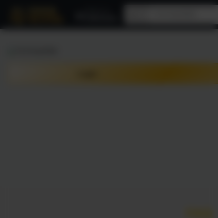
Deliver to
All
Indonesia
Login
FAQ