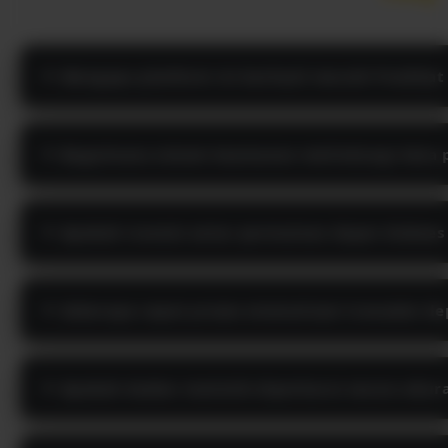
Mengapa platform ini berhasil meraih Predikat 
Bagaimana sistem keamanan melindungi data p
Apakah transisi antar permainan dapat diakses
Seberapa cepat proses otomatisasi transaksi d
Apakah dasbor statistik diperbarui secara akur