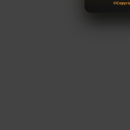
©Copyri