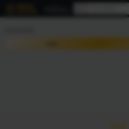
Deliver to
All
Indonesia
Login
FAQ