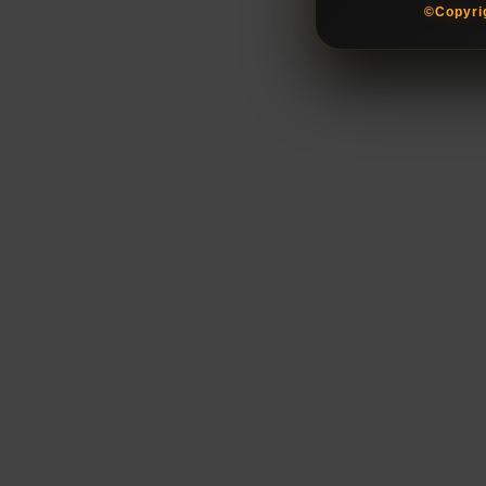
©Copyri