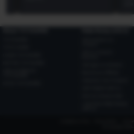
About TOTOSUPER
Make Money with Us
TOTOSUPER
Sell products on
Amazon
TOTO SUPER
Sell on Amazon
LOGIN TOTOSUPER
Business
DAFTAR TOTOSUPER
Sell apps on Amazon
LINK ALTERNATIF
Become an Affiliate
TOTOSUPER
Advertise Your Products
SITUS TOTOSUPER
Self-Publish with Us
Host an Amazon Hub
›
See More Make Money
with Us
Conditions of Use
Privacy Notice
Consum
© Copyright 2005-