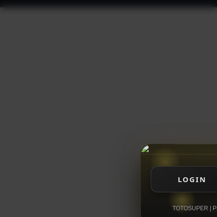
LOGIN
TOTOSUPER | Pre