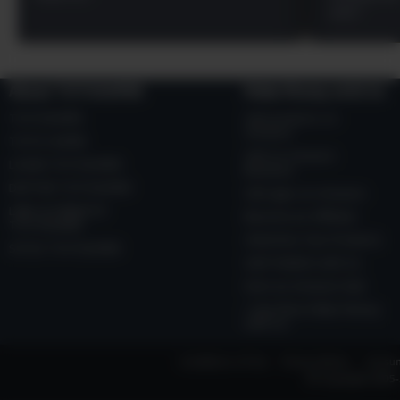
sekali."
About TOTOSUPER
Make Money with Us
TOTOSUPER
Sell products on
Amazon
TOTO SUPER
Sell on Amazon
LOGIN TOTOSUPER
Business
DAFTAR TOTOSUPER
Sell apps on Amazon
LINK ALTERNATIF
Become an Affiliate
TOTOSUPER
Advertise Your Products
SITUS TOTOSUPER
Self-Publish with Us
Host an Amazon Hub
›
See More Make Money
with Us
Conditions of Use
Privacy Notice
Consum
© Copyright 2005-