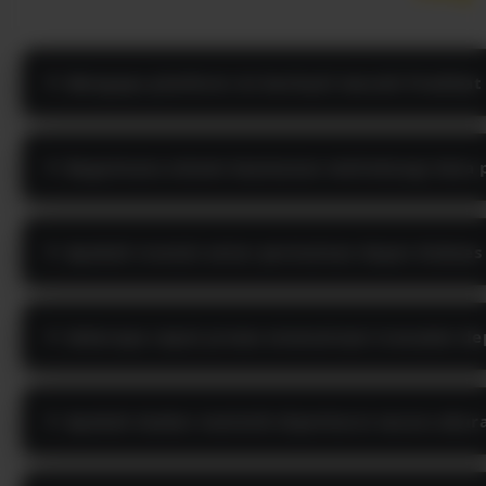
Mengapa platform ini berhasil meraih Predikat 
Bagaimana sistem keamanan melindungi data p
Apakah transisi antar permainan dapat diakses
Seberapa cepat proses otomatisasi transaksi d
Apakah dasbor statistik diperbarui secara akur