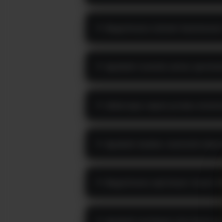
Bagaimana sistem keamanan 
Apakah transisi antar perma
Seberapa cepat proses otoma
Apakah dasbor statistik dipe
Bagaimana optimasi visual
Apakah terdapat tim bantuan