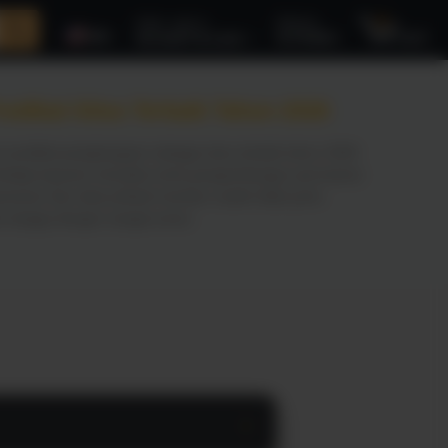
0
Returns
Hello, sign in
EN
& Orders
Cart
Account & Lists
dikat Situs Terbaik Tahun 2026
predikat penghargaan sebagai situs terbaik tahun 2026
erhadap layanan transaksi serta pengembangan permainan
eamanan dan data pribadi member sudah tidak perlu
lu terjaga dengan sangat aman.
▼