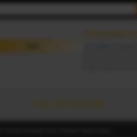
TOTOSUPER | Pre
Daftar
TOTOSUPER
mendapatkan 
karena selalu konsisten t
yang baru, serta sistem k
diragukan lagi karena sela
FAQ TOTOSUPER
il meraih Predikat Situs Terbaik Tahun 2026?