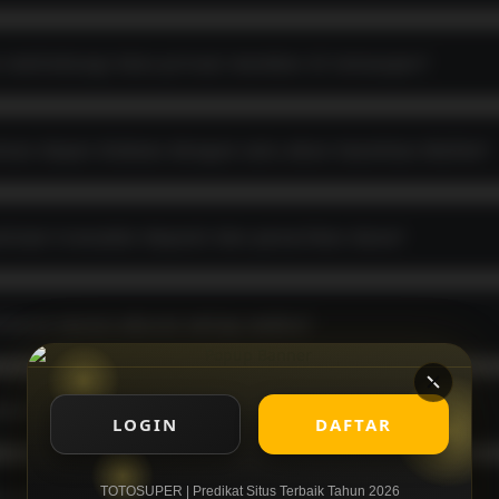
melindungi data privasi member di totosuper?
inan dapat diakses dengan satu akun Seamless Wallet?
tisasi transaksi deposit dan penarikan dana?
rbarui secara akurat setiap waktu?
 dikembangkan untuk pengguna smartphone?
LOGIN
DAFTAR
TOTOSUPER | Predikat Situs Terbaik Tahun 2026
 pelanggan profesional yang siap melayani 24 jam?