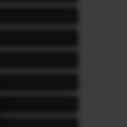
▼
▼
▼
▼
▼
▼