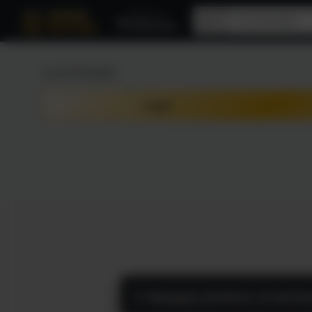
Deliver to
All
Indonesia
Login
Mengapa platform ini berhas