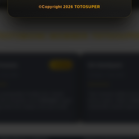
©Copyright 2026 TOTOSUPER
TESTIMONI MEMBER TOTOSUPE
Rian Pratama
Siti Handayani
VERIFIED
Jakarta • 15 Juli 2026
Surabaya • 16 Juli 202
★★★★★
★★★★★
"Pantas mendapatkan Predikat Situs Terbaik
"Fitur Seamless Wa
Tahun 2026. Kecepatan server
totosuper
sangat
terasa ringkas. Pla
mengagumkan dan navigasi menunya intuitif
memberikan standar 
sekali."