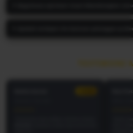
Bagaimana optimasi visual dikembangkan unt
Apakah terdapat tim bantuan pelanggan profes
TESTIMONI 
Hendra Kurnia
Ria
FIED
VERIFIED
Semarang • 18 Juli 2026
Jakart
★★★★★
★★
"Transparansi data indikator real-time di dasbor
"Pant
 Situs
totosuper
membantu analisa saya secara presisi
Tahun
setiap hari."
menga