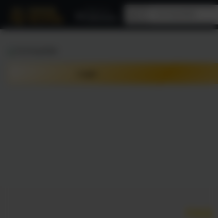
Deliver to
All
Indonesia
Login
FAQ