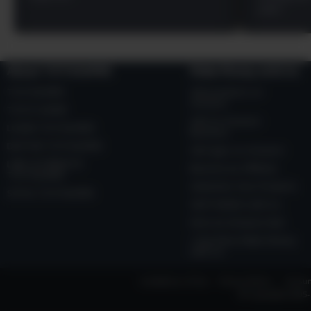
sekali."
About TOTOSUPER
Make Money with Us
TOTOSUPER
Sell products on
Amazon
TOTO SUPER
Sell on Amazon
LOGIN TOTOSUPER
Business
DAFTAR TOTOSUPER
Sell apps on Amazon
LINK ALTERNATIF
Become an Affiliate
TOTOSUPER
Advertise Your Products
SITUS TOTOSUPER
Self-Publish with Us
Host an Amazon Hub
›
See More Make Money
with Us
Conditions of Use
Privacy Notice
Consum
© Copyright 2005-