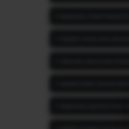
Bagaimana sistem keamanan 
Apakah transisi antar perma
Seberapa cepat proses otoma
Apakah dasbor statistik dipe
Bagaimana optimasi visual
Apakah terdapat tim bantuan