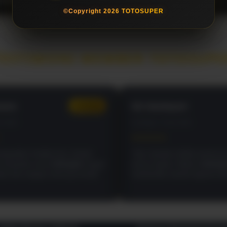
©Copyright 2026 TOTOSUPER
TESTIMONI MEMBER TOTOSUPE
an Pratama
Siti Handayani
VERIFIED
rta • 15 Juli 2026
Surabaya • 16 Juli 2026
★★★★
★★★★★
ntas mendapatkan Predikat Situs Terbaik
"Fitur Seamless Wallet
un 2026. Kecepatan server
totosuper
sangat
terasa ringkas. Platform
gagumkan dan navigasi menunya intuitif
memberikan standar laya
li."