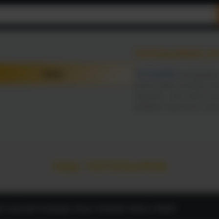
TOTOSUPER | Pre
Daftar
TOTOSUPER
mendapatkan 
karena selalu konsisten t
yang baru, serta sistem k
diragukan lagi karena sela
FAQ TOTOSUPER
il meraih Predikat Situs Terbaik Tahun 2026?