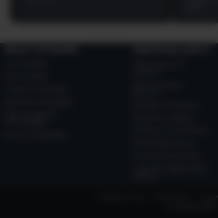
sekal
About TOTOSUPER
Make Money with Us
TOTOSUPER
Sell products on
Amazon
TOTO SUPER
Sell on Amazon
LOGIN TOTOSUPER
Business
DAFTAR TOTOSUPER
Sell apps on Amazon
LINK ALTERNATIF
Become an Affiliate
TOTOSUPER
Advertise Your Products
SITUS TOTOSUPER
Self-Publish with Us
Host an Amazon Hub
›
See More Make Money
with Us
Conditions of Use
Privacy Notice
Consum
© Copyright 2005-