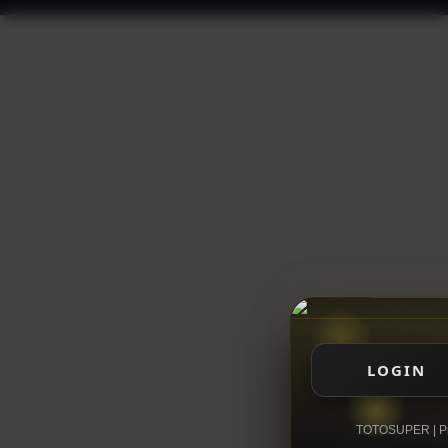
LOGIN
TOTOSUPER | Pre