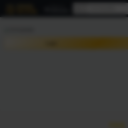
Deliver to
All
Indonesia
Login
FAQ