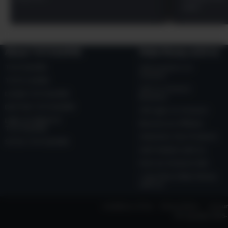
sekali."
About TOTOSUPER
Make Money with Us
TOTOSUPER
Sell products on
Amazon
TOTO SUPER
Sell on Amazon
LOGIN TOTOSUPER
Business
DAFTAR TOTOSUPER
Sell apps on Amazon
LINK ALTERNATIF
Become an Affiliate
TOTOSUPER
Advertise Your Products
SITUS TOTOSUPER
Self-Publish with Us
Host an Amazon Hub
›
See More Make Money
with Us
Conditions of Use
Privacy Notice
Consum
© Copyright 2005-