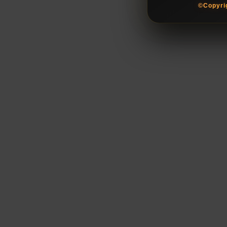
©Copyri