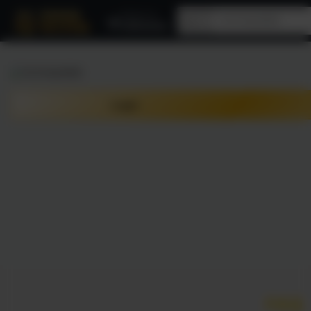
Deliver to
All
Indonesia
Login
FAQ