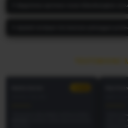
Bagaimana optimasi visual dikembangkan unt
Apakah terdapat tim bantuan pelanggan profes
TESTIMONI 
Hendra Kurnia
Rian
IED
VERIFIED
Semarang • 18 Juli 2026
Jakarta 
★★★★★
★★
"Transparansi data indikator real-time di dasbor
"Panta
Situs
totosuper
membantu analisa saya secara presisi
Tahun 
setiap hari."
mengag