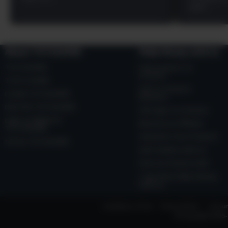
sekali."
About TOTOSUPER
Make Money with Us
TOTOSUPER
Sell products on
Amazon
TOTO SUPER
Sell on Amazon
LOGIN TOTOSUPER
Business
DAFTAR TOTOSUPER
Sell apps on Amazon
LINK ALTERNATIF
Become an Affiliate
TOTOSUPER
Advertise Your Products
SITUS TOTOSUPER
Self-Publish with Us
Host an Amazon Hub
›
See More Make Money
with Us
Conditions of Use
Privacy Notice
Consum
© Copyright 2005-