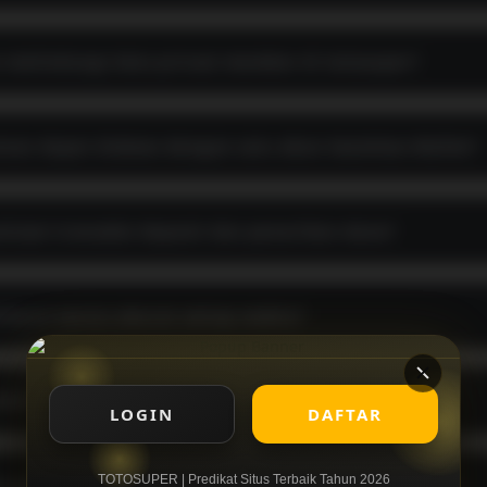
melindungi data privasi member di totosuper?
inan dapat diakses dengan satu akun Seamless Wallet?
tisasi transaksi deposit dan penarikan dana?
rbarui secara akurat setiap waktu?
 dikembangkan untuk pengguna smartphone?
LOGIN
DAFTAR
TOTOSUPER | Predikat Situs Terbaik Tahun 2026
 pelanggan profesional yang siap melayani 24 jam?