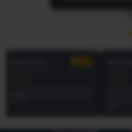
Hendra Kurnia
Rian
FIED
VERIFIED
Semarang • 18 Juli 2026
Jakarta
★★★★★
★★
"Transparansi data indikator real-time di dasbor
"Pant
Situs
totosuper
membantu analisa saya secara presisi
Tahun
setiap hari."
menga
sekali.