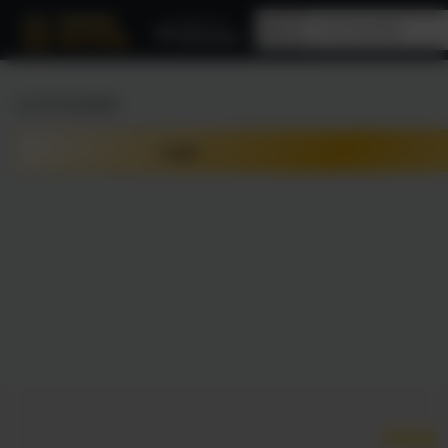
Deliver to
All
Indonesia
Login
FAQ