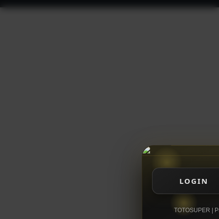
LOGIN
TOTOSUPER | Pre