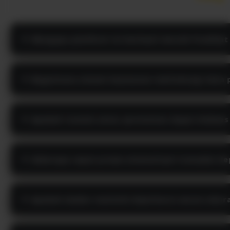
Mengapa platform ini berhasil meraih Predikat 
Bagaimana sistem keamanan melindungi data p
Apakah transisi antar permainan dapat diakses
Seberapa cepat proses otomatisasi transaksi d
Apakah dasbor statistik diperbarui secara akur