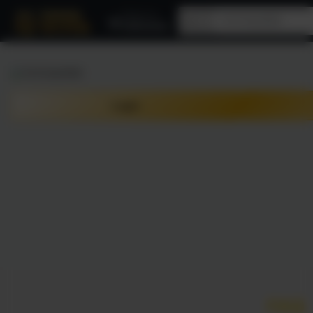
Deliver to
All
Indonesia
Login
FAQ