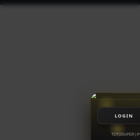
LOGIN
TOTOSUPER | Pre