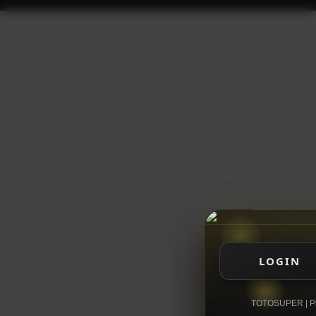
LOGIN
TOTOSUPER | Pre