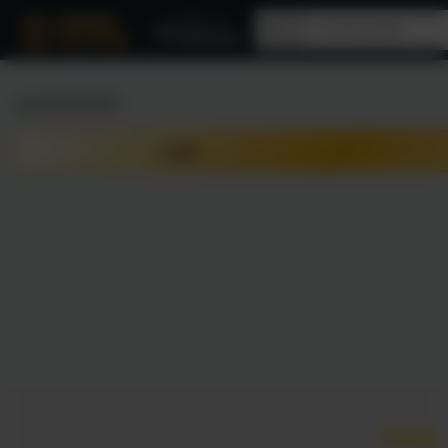
Deliver to
All
Indonesia
Login
FAQ