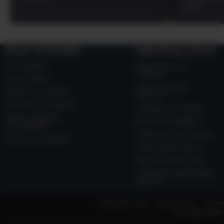
sekali."
About TOTOSUPER
Make Money with Us
TOTOSUPER
Sell products on
Amazon
TOTO SUPER
Sell on Amazon
LOGIN TOTOSUPER
Business
DAFTAR TOTOSUPER
Sell apps on Amazon
LINK ALTERNATIF
Become an Affiliate
TOTOSUPER
Advertise Your Products
SITUS TOTOSUPER
Self-Publish with Us
Host an Amazon Hub
›
See More Make Money
with Us
Conditions of Use
Privacy Notice
Consum
© Copyright 2005-