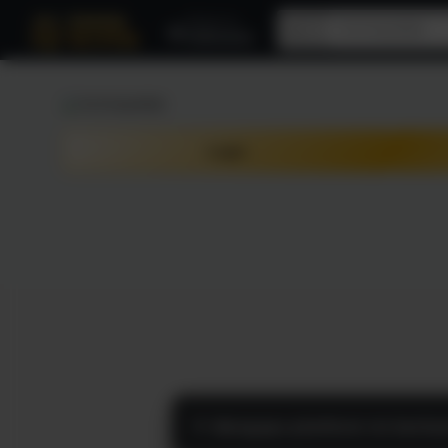
Deliver to
All
Indonesia
Login
Mengapa platform ini berhas