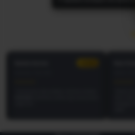
Hendra Kurnia
Ri
RIFIED
VERIFIED
Semarang • 18 Juli 2026
Jaka
★★★★★
★
ne
"Transparansi data indikator real-time di dasbor
"Pa
at Situs
totosuper
membantu analisa saya secara presisi
Tah
setiap hari."
men
seka