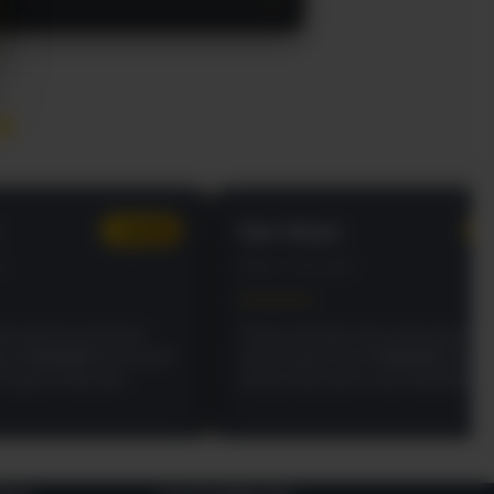
R
ayani
Fajar Wijaya
VERIFIED
Juli 2026
Medan • 14 Juli 2026
★★★★★
ess Wallet membuat permainan
"Proses penarikan dana selalu tep
s. Platform
totosuper
benar-benar
Perlindungan data di
totosuper
m
tandar layanan kelas atas."
merasa aman penuh saat beraktivi