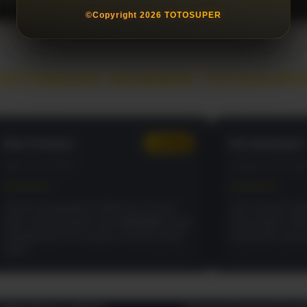
©Copyright 2026 TOTOSUPER
TESTIMONI MEMBER TOTOSUPE
Rian Pratama
Siti Hand
VERIFIED
Jakarta • 15 Juli 2026
Surabaya • 16 
★★★★★
★★★★★
"Pantas mendapatkan Predikat Situs Terbaik
"Fitur Seaml
Tahun 2026. Kecepatan server
totosuper
sangat
terasa ringka
mengagumkan dan navigasi menunya intuitif
memberikan s
sekali."