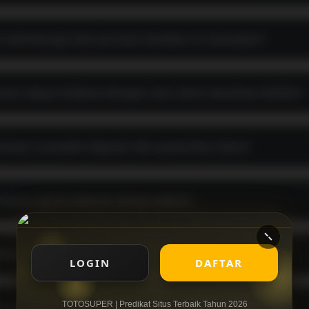
melindungi data privasi member di totosuper?
inan dapat diakses dengan satu akun Seamless Wallet?
tisasi transaksi deposit dan penarikan dana?
rbarui secara akurat setiap waktu?
 dikembangkan untuk pengguna smartphone?
LOGIN
DAFTAR
TOTOSUPER | Predikat Situs Terbaik Tahun 2026
 pelanggan profesional yang siap melayani 24 jam?