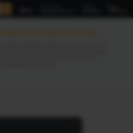
0
Returns
Hello, sign in
EN
& Orders
Cart
Account & Lists
dikat Situs Terbaik Tahun 2026
predikat penghargaan sebagai situs terbaik tahun 2026
erhadap layanan transaksi serta pengembangan permainan
eamanan dan data pribadi member sudah tidak perlu
lu terjaga dengan sangat aman.
▼