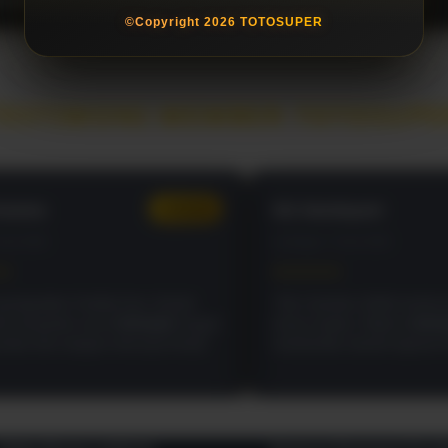
©Copyright 2026 TOTOSUPER
TESTIMONI MEMBER TOTOSUPE
ian Pratama
Siti Handayani
VERIFIED
karta • 15 Juli 2026
Surabaya • 16 Juli 2026
★★★★★
★★★★★
Pantas mendapatkan Predikat Situs Terbaik
"Fitur Seamless Wall
ahun 2026. Kecepatan server
totosuper
sangat
terasa ringkas. Platfo
engagumkan dan navigasi menunya intuitif
memberikan standar la
kali."