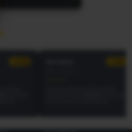
R
Fajar Wijaya
VERIFIED
VERI
Medan • 14 Juli 2026
★★★★★
et membuat permainan
"Proses penarikan dana selalu tepat waktu.
rm
totosuper
benar-benar
Perlindungan data di
totosuper
membuat 
yanan kelas atas."
merasa aman penuh saat beraktivitas."