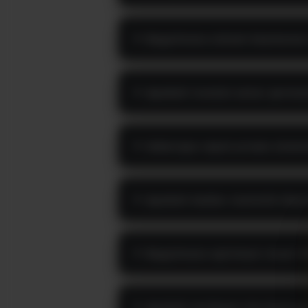
Bagaimana sistem keamanan 
Apakah transisi antar perma
Seberapa cepat proses otoma
Apakah dasbor statistik dipe
Bagaimana optimasi visual
Apakah terdapat tim bantuan