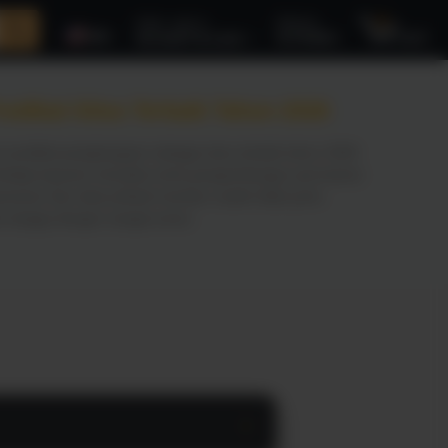
0
Returns
Hello, sign in
EN
& Orders
Cart
Account & Lists
dikat Situs Terbaik Tahun 2026
predikat penghargaan sebagai situs terbaik tahun 2026
erhadap layanan transaksi serta pengembangan permainan
eamanan dan data pribadi member sudah tidak perlu
lu terjaga dengan sangat aman.
▼