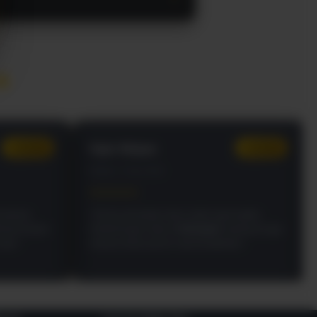
R
Fajar Wijaya
VERIFIED
VERIFIED
Medan • 14 Juli 2026
★★★★★
mbuat permainan
"Proses penarikan dana selalu tepat waktu.
tosuper
benar-benar
Perlindungan data di
totosuper
membuat saya
n kelas atas."
merasa aman penuh saat beraktivitas."