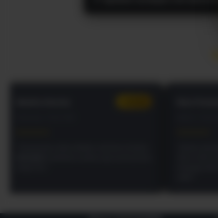
Hendra Kurnia
Rian
IED
VERIFIED
Semarang • 18 Juli 2026
Jakarta
★★★★★
★★
"Transparansi data indikator real-time di dasbor
"Panta
Situs
totosuper
membantu analisa saya secara presisi
Tahun 
setiap hari."
menga
sekali.