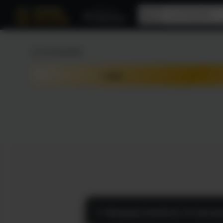
Deliver to
All
Indonesia
Login
Mengapa platform ini berhas