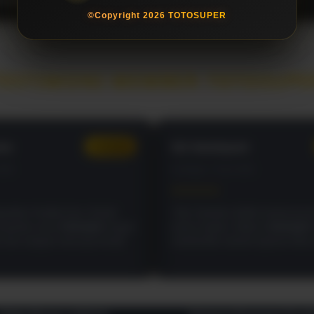
©Copyright 2026 TOTOSUPER
TESTIMONI MEMBER TOTOSUPE
 Pratama
Siti Handayani
VERIFIED
 • 15 Juli 2026
Surabaya • 16 Juli 2026
★★★
★★★★★
s mendapatkan Predikat Situs Terbaik
"Fitur Seamless Wallet me
2026. Kecepatan server
totosuper
sangat
terasa ringkas. Platform
to
gumkan dan navigasi menunya intuitif
memberikan standar layana
"