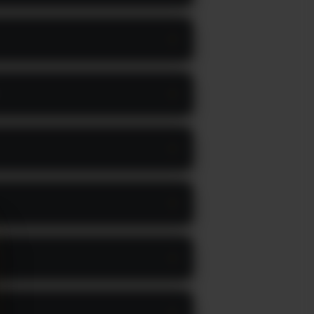
▼
▼
▼
▼
▼
▼