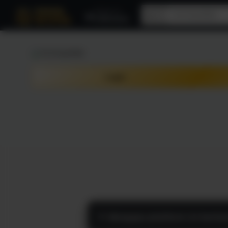
Deliver to
All
Indonesia
Login
Mengapa platform ini berhas