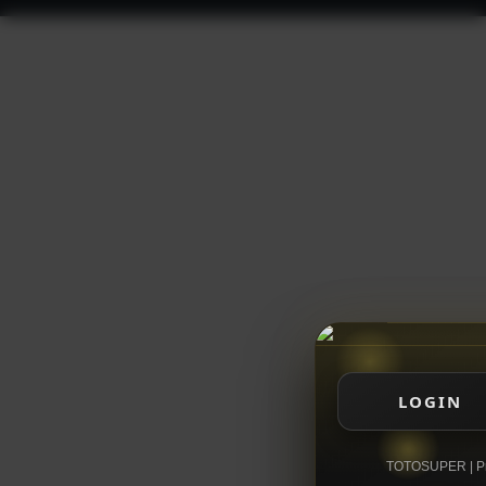
LOGIN
TOTOSUPER | Pre