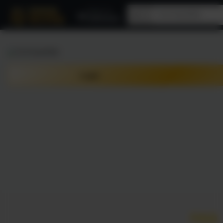
Deliver to
All
Indonesia
Login
FAQ