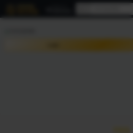
Deliver to
All
Indonesia
Login
FAQ