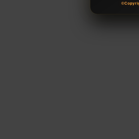
©Copyri