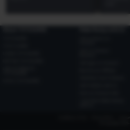
sekali."
About TOTOSUPER
Make Money with Us
TOTOSUPER
Sell products on
Amazon
TOTO SUPER
Sell on Amazon
LOGIN TOTOSUPER
Business
DAFTAR TOTOSUPER
Sell apps on Amazon
LINK ALTERNATIF
Become an Affiliate
TOTOSUPER
Advertise Your Products
SITUS TOTOSUPER
Self-Publish with Us
Host an Amazon Hub
›
See More Make Money
with Us
Conditions of Use
Privacy Notice
Consum
© Copyright 2005-