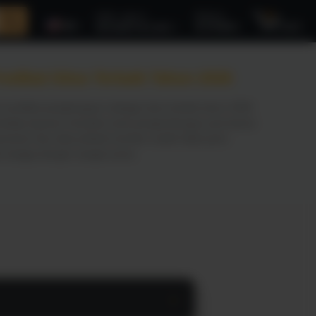
0
Returns
Hello, sign in
EN
& Orders
Cart
Account & Lists
dikat Situs Terbaik Tahun 2026
predikat penghargaan sebagai situs terbaik tahun 2026
erhadap layanan transaksi serta pengembangan permainan
eamanan dan data pribadi member sudah tidak perlu
lu terjaga dengan sangat aman.
▼