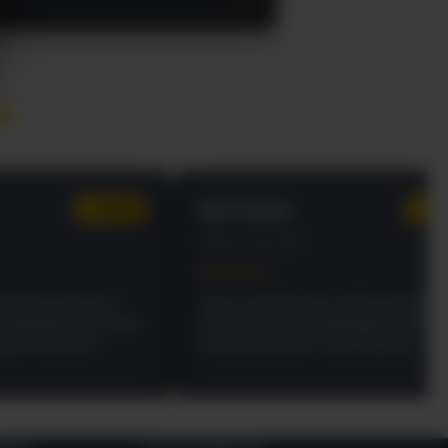
R
ayani
Fajar Wijaya
VERIFIED
uli 2026
Medan • 14 Juli 2026
★★★★★
ess Wallet membuat permainan
"Proses penarikan dana selalu tep
s. Platform
totosuper
benar-benar
Perlindungan data di
totosuper
m
tandar layanan kelas atas."
merasa aman penuh saat beraktivi