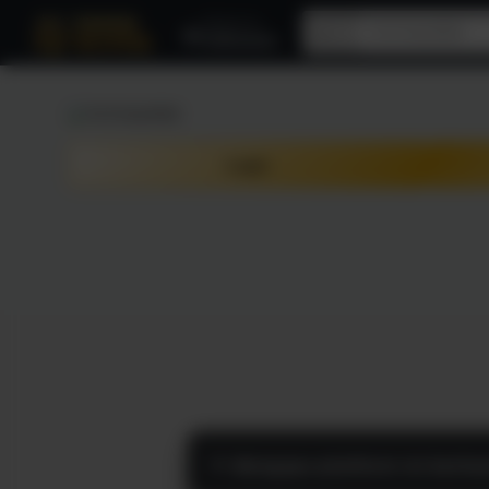
Deliver to
All
Indonesia
Login
Mengapa platform ini berhas