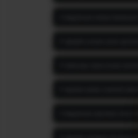
Bagaimana sistem keamanan 
Apakah transisi antar perma
Seberapa cepat proses otoma
Apakah dasbor statistik dipe
Bagaimana optimasi visual
Apakah terdapat tim bantuan