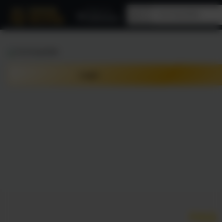
Deliver to
All
Indonesia
Login
FAQ