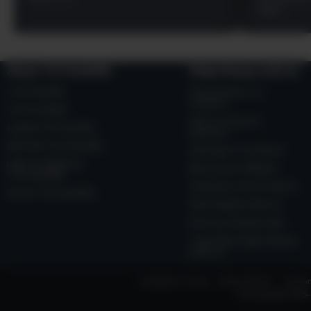
sekali."
About TOTOSUPER
Make Money with Us
TOTOSUPER
Sell products on
Amazon
TOTO SUPER
Sell on Amazon
LOGIN TOTOSUPER
Business
DAFTAR TOTOSUPER
Sell apps on Amazon
LINK ALTERNATIF
Become an Affiliate
TOTOSUPER
Advertise Your Products
SITUS TOTOSUPER
Self-Publish with Us
Host an Amazon Hub
›
See More Make Money
with Us
Conditions of Use
Privacy Notice
Consum
© Copyright 2005-