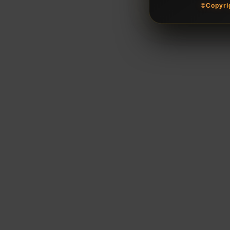
©Copyri